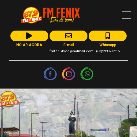
NO AR AGORA
E-mail
Whtasapp
fmfenixbico@hotmail.com
(63)99992-8216